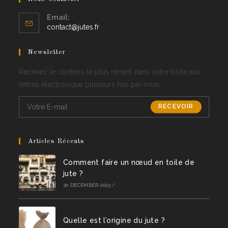
Email:
Opens
contact@jutes.fr
in
your
Newsletter
application
Recevez le contenu le plus récent dans votre boîte aux
lettres électronique plusieurs fois par mois.
RECEVOIR
Articles Récents
Comment faire un nœud en toile de
jute ?
20 DECEMBER 2023
/
Quelle est l’origine du jute ?