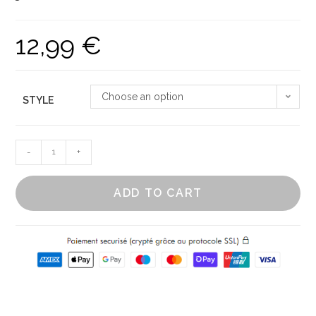
12,99
€
Choose an option
STYLE
Sac
-
+
à
main
ADD TO CART
en
toile
de
jute
quantity