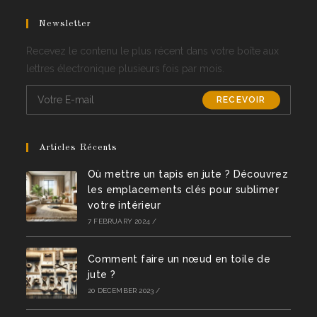
in
your
Newsletter
application
Recevez le contenu le plus récent dans votre boîte aux
lettres électronique plusieurs fois par mois.
RECEVOIR
Articles Récents
Où mettre un tapis en jute ? Découvrez
les emplacements clés pour sublimer
votre intérieur
7 FEBRUARY 2024
/
Comment faire un nœud en toile de
jute ?
20 DECEMBER 2023
/