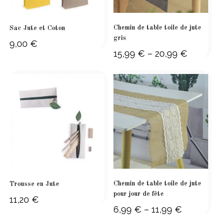
Chemin de table toile de jute
Sac Jute et Coton
gris
9,00
€
15,99
€
–
20,99
€
Price
range:
15,99 €
through
20,99 €
Chemin de table toile de jute
Trousse en Jute
pour jour de fête
11,20
€
6,99
€
–
11,99
€
Price
range: