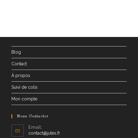
6,99 €
through
11,99 €
Blog
Contact
À propos
Suivi de colis
Mon compte
Nous Contacter
Email:
Opens
contact@jutes.fr