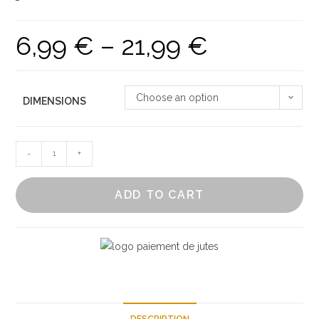
6,99
€
–
21,99
€
Price
range:
6,99 €
Choose an option
DIMENSIONS
through
21,99 €
Sac
-
+
fourre
tout
ADD TO CART
toile
de
jute
quantity
DESCRIPTION