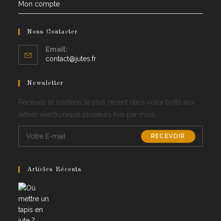
Mon compte
Nous Contacter
Email:
Opens
contact@jutes.fr
in
your
Newsletter
application
Recevez le contenu le plus récent dans votre boîte aux
lettres électronique plusieurs fois par mois.
RECEVOIR
Articles Récents