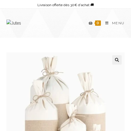
Skip
Livraison offerte dès 30€ d'achat 🚚
to
content
0
MENU
🔍