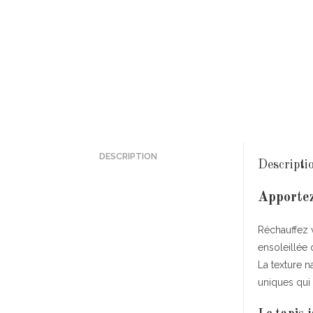
DESCRIPTION
Descripti
Apportez
Réchauffez 
ensoleillée 
La texture n
uniques qui a