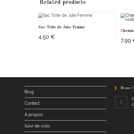
Related products
Sac Toile de Jute Femme
Chemin 
4,50
€
7,99
Nous C
Blog
E
Contact
c
À propos
Suivi de colis