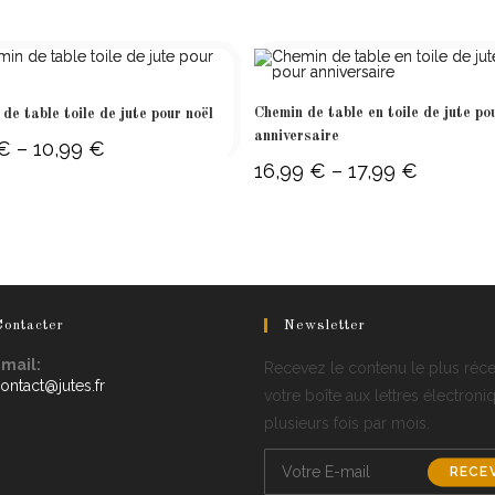
Chemin de table en toile de jute po
de table toile de jute pour noël
anniversaire
€
–
10,99
€
Price
range:
16,99
€
–
17,99
€
Price
7,99 €
range:
through
16,99 €
10,99 €
through
17,99 €
ontacter
Newsletter
mail:
Recevez le contenu le plus réc
Opens
ontact@jutes.fr
votre boîte aux lettres électroni
in
plusieurs fois par mois.
your
application
RECE