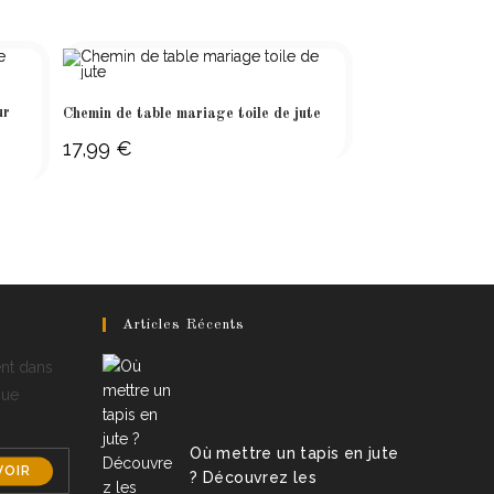
ur
Chemin de table mariage toile de jute
17,99
€
Articles Récents
ent dans
que
Où mettre un tapis en jute
VOIR
? Découvrez les