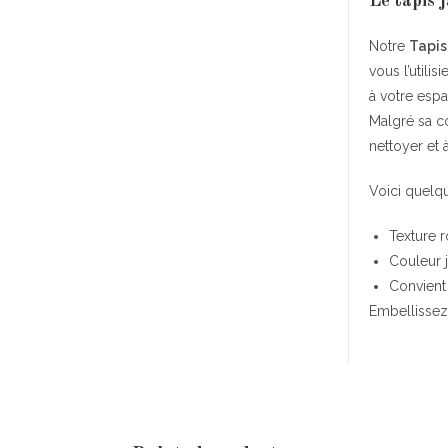
Le tapis 
Notre
Tapis
vous l’utili
à votre espa
Malgré sa co
nettoyer et 
Voici quelqu
Texture r
Couleur 
Convient
Embellissez