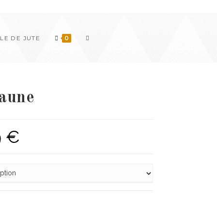
TOGGLE
LE DE JUTE
0
WEBSITE
jaune
9
€
SEARCH
Price
range:
94,99 €
through
713,99 €