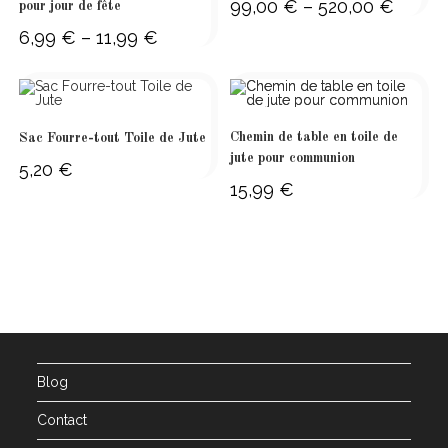
99,00
€
–
520,00
€
Price
pour jour de fête
range:
99,00 €
6,99
€
–
11,99
€
Price
through
range:
520,00 
6,99 €
through
11,99 €
Chemin de table en toile de
Sac Fourre-tout Toile de Jute
jute pour communion
5,20
€
15,99
€
Blog
Contact