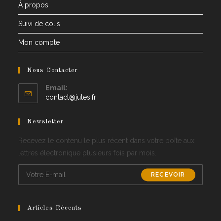
À propos
Suivi de colis
Mon compte
Nous Contacter
Email:
Opens
contact@jutes.fr
in
your
Newsletter
application
Recevez le contenu le plus récent dans votre boîte aux
lettres électronique plusieurs fois par mois.
RECEVOIR
Articles Récents