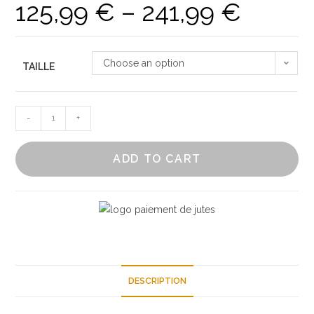
125,99
€
–
241,99
€
Price
range:
125,99 €
Choose an option
TAILLE
through
241,99 €
Tapis
-
+
rond
jute
ADD TO CART
rose
quantity
DESCRIPTION