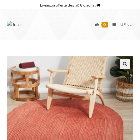
Skip
Livraison offerte dès 30€ d'achat 🚚
to
content
0
MENU
🔍