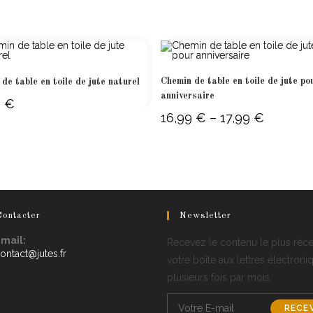
Chemin de table en toile de jute po
de table en toile de jute naturel
anniversaire
9
€
16,99
€
–
17,99
€
Price
range:
16,99 €
through
17,99 €
ontacter
Newsletter
mail:
Recevez le contenu le plus réc
Opens
ontact@jutes.fr
votre boîte aux lettres électroni
in
plusieurs fois par mois.
your
application
RECE