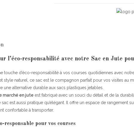
quantity
on
ur l’éco-responsabilité avec notre Sac en Jute po
e touche d’éco-responsabilité à vos courses quotidiennes avec notr
t style naturel, ce sac est le compagnon parfait pour vos visites au 
fre une alternative durable aux sacs plastiques jetables.
e marché en jute
est fabriqué avec un souci du détail et de la durabili
e sac est aussi pratique qu’élégant. Il offre un espace de rangement suf
ant confortable à transporter.
o-responsable pour vos courses