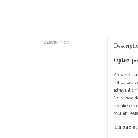
DESCRIPTION
Descripti
Optez po
Apportez un
robustesse e
attrayant of
Notre
sac d
régulière, c
tout en rest
Un sac éc