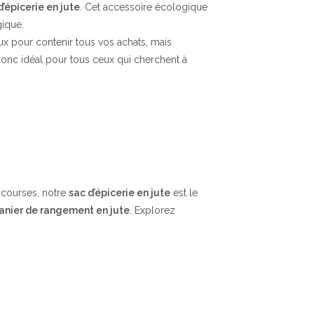
d’épicerie en jute
. Cet accessoire écologique
gique.
eux pour contenir tous vos achats, mais
t donc idéal pour tous ceux qui cherchent à
 courses, notre
sac d’épicerie en jute
est le
anier de rangement en jute
. Explorez