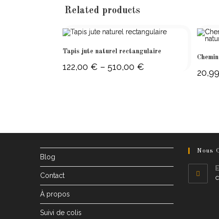
Related products
Tapis jute naturel rectangulaire
Chemin 
122,00
€
–
510,00
€
Price
20,9
range:
122,00 €
through
510,00 €
Nous C
Blog
E
Contact
c
À propos
Suivi de colis