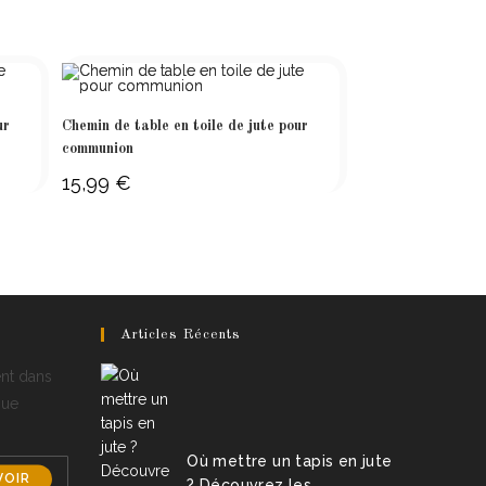
ur
Chemin de table en toile de jute pour
communion
15,99
€
Articles Récents
ent dans
que
Où mettre un tapis en jute
VOIR
? Découvrez les