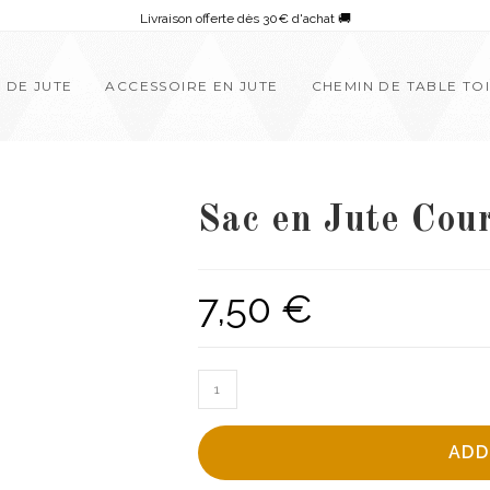
Livraison offerte dès 30€ d'achat 🚚
E DE JUTE
ACCESSOIRE EN JUTE
CHEMIN DE TABLE TOI
Sac en Jute Cou
7,50
€
Sac
en
Jute
ADD
Course