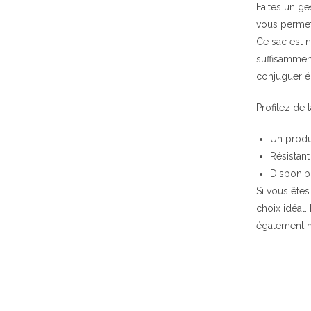
Faites un g
vous permet
Ce sac est n
suffisamment
conjuguer éc
Profitez de l
Un produi
Résistant 
Disponibl
Si vous ête
choix idéal
également n