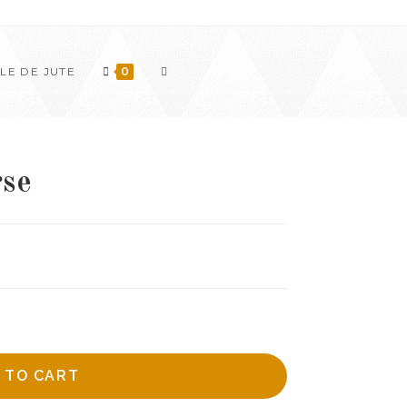
TOGGLE
LE DE JUTE
0
WEBSITE
rse
SEARCH
 TO CART