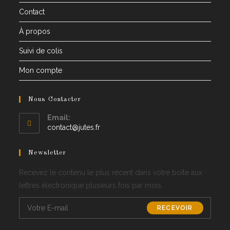
Contact
À propos
Suivi de colis
Mon compte
Nous Contacter
Email:
Opens
contact@jutes.fr
in
your
Newsletter
application
Recevez le contenu le plus récent dans votre boîte aux
lettres électronique plusieurs fois par mois.
RECEVOIR