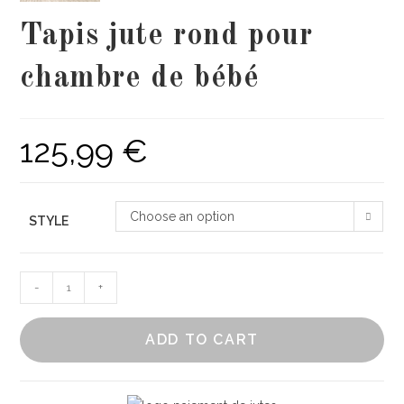
Tapis jute rond pour
chambre de bébé
125,99
€
Choose an option
STYLE
Tapis
-
+
jute
rond
ADD TO CART
pour
chambre
de