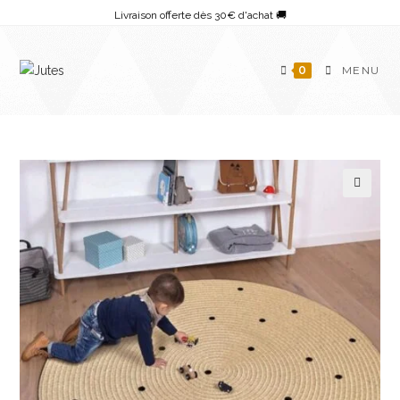
Skip
Livraison offerte dès 30€ d'achat 🚚
to
content
0
MENU
🔍