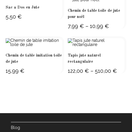
Sac a Dos en Jute
Chemin de table toile de jute
5,50
€
pour noël
7,99
€
–
10,99
€
Price
range:
7,99 €
through
10,99 €
Chemin de table imitation toile
Tapis jute naturel
de jute
rectangulaire
15,99
€
122,00
€
–
510,00
€
Price
range:
122,00 
through
510,00 
Blog